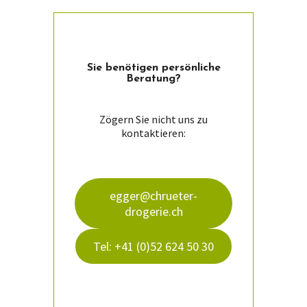
weist
mehrere
Varianten
auf.
Die
Sie ­benötigen persön­liche
Optionen
Beratung?
können
auf
der
Zögern Sie nicht uns zu
Produktseite
kontaktieren:
gewählt
werden
egger@chrueter-
drogerie.ch
Tel: +41 (0)52 624 50 30