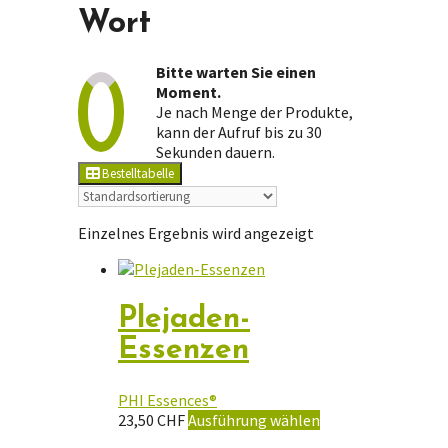
Wort
Bitte warten Sie einen
Moment.
Je nach Menge der Produkte,
kann der Aufruf bis zu 30
Sekunden dauern.
Bestelltabelle
Einzelnes Ergebnis wird angezeigt
Plejaden-
Essenzen
PHI Essences®
Dieses
23,50
CHF
Ausführung wählen
Produkt