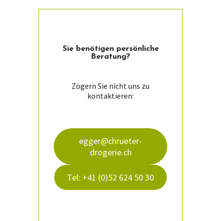
weist
mehrere
Varianten
auf.
Die
Sie ­benötigen persön­liche
Optionen
Beratung?
können
auf
der
Zögern Sie nicht uns zu
Produktseite
kontaktieren:
gewählt
werden
egger@chrueter-
drogerie.ch
Tel: +41 (0)52 624 50 30