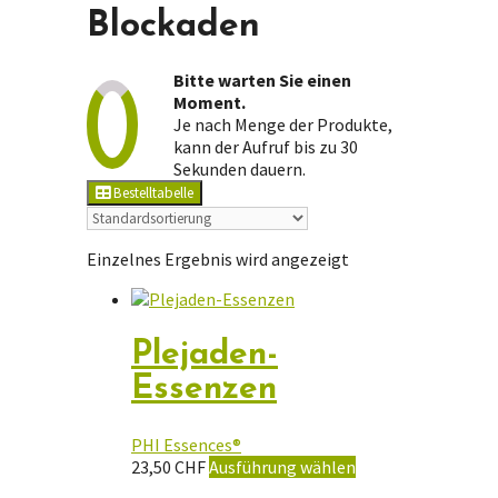
Blockaden
Bitte warten Sie einen
Moment.
Je nach Menge der Produkte,
kann der Aufruf bis zu 30
Sekunden dauern.
Bestelltabelle
Einzelnes Ergebnis wird angezeigt
Plejaden-
Essenzen
PHI Essences®
Dieses
23,50
CHF
Ausführung wählen
Produkt