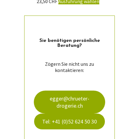
Dieses
23,50
CHF
Ausführung wählen
Produkt
weist
mehrere
Varianten
auf.
Die
Sie ­benötigen persön­liche
Optionen
Beratung?
können
auf
der
Zögern Sie nicht uns zu
Produktseite
kontaktieren:
gewählt
werden
egger@chrueter-
drogerie.ch
Tel: +41 (0)52 624 50 30