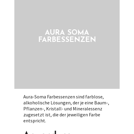
AURA SOMA
FARBESSENZEN
Notwendige
/ Necessary
Diese Cookies
sind nicht
optional. Sie
Aura-Soma Farbessenzen sind farblose,
werden für die
alkoholische Lösungen, der je eine Baum-,
Funktion der
Pflanzen-, Kristall- und Mineralessenz
Website
zugesetzt ist, die der jeweiligen Farbe
benötigt.
entspricht.
These cookies
are not