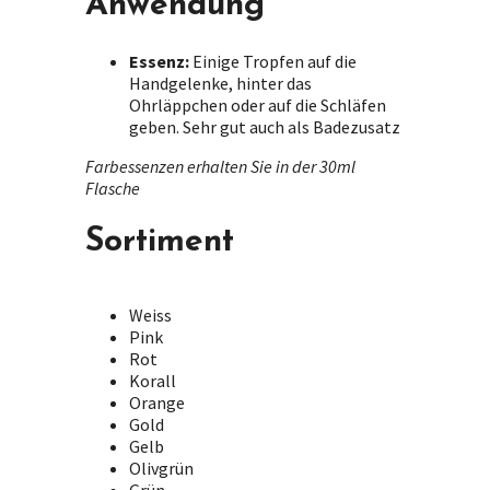
Anwendung
optional. They
are needed for
the website to
Essenz:
Einige Tropfen auf die
function.
Handgelenke, hinter das
Ohrläppchen oder auf die Schläfen
geben. Sehr gut auch als Badezusatz
Erlebnis /
Experience
Farbessenzen erhalten Sie in der 30ml
Flasche
Damit unsere
Website
während Ihres
Sortiment
Besuches so
gut wie möglich
funktioniert.
Weiss
Wenn Sie diese
Pink
Cookies
Rot
ablehnen,
Korall
werden manche
Orange
Funktionalitäten
Gold
auf der Website
Gelb
verschwinden.
Olivgrün
In order for our