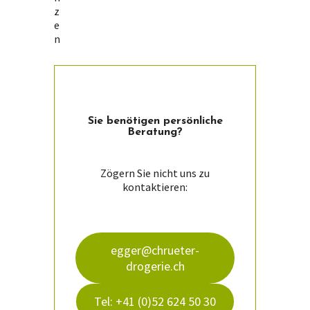
z
e
n
Sie ­benötigen persön­liche
Beratung?
Zögern Sie nicht uns zu
kontaktieren:
egger@chrueter-
drogerie.ch
Tel: +41 (0)52 624 50 30